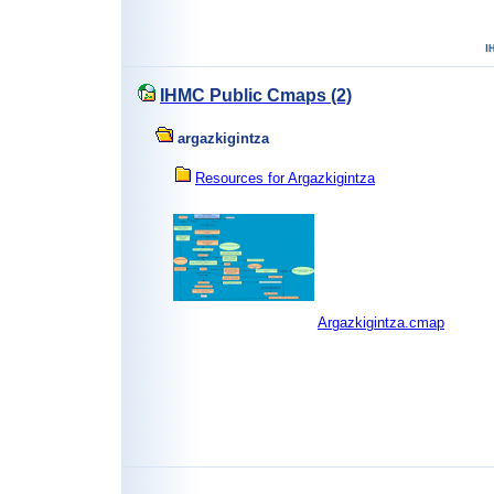
IHMC Public Cmaps (2)
argazkigintza
Resources for Argazkigintza
Argazkigintza.cmap