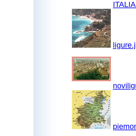
ITALI
ligure.
novilig
piemon