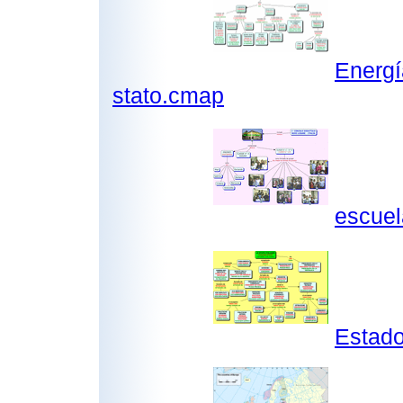
Energí
stato.cmap
escuel
Estado