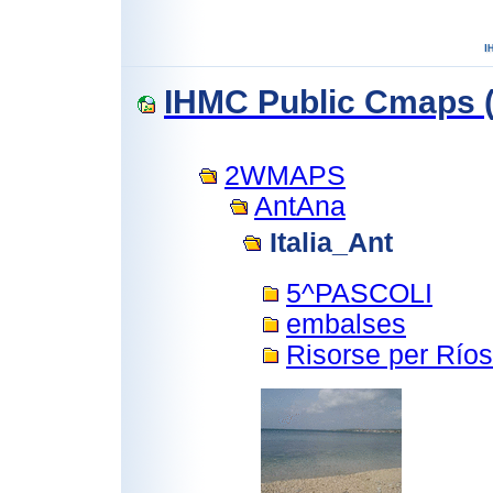
IHMC Public Cmaps (
2WMAPS
AntAna
Italia_Ant
5^PASCOLI
embalses
Risorse per Ríos 