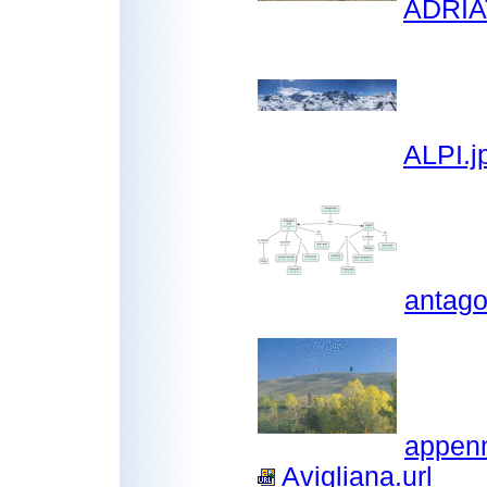
ADRIA
ALPI.j
antago
appenn
Avigliana.url