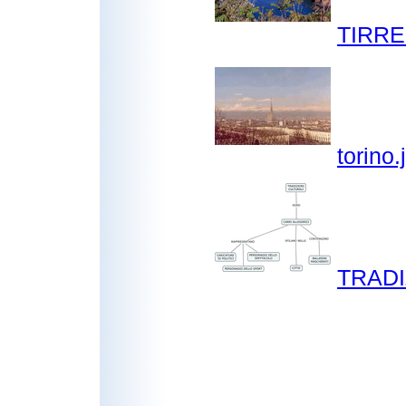
TIRRE
torino.
TRADI