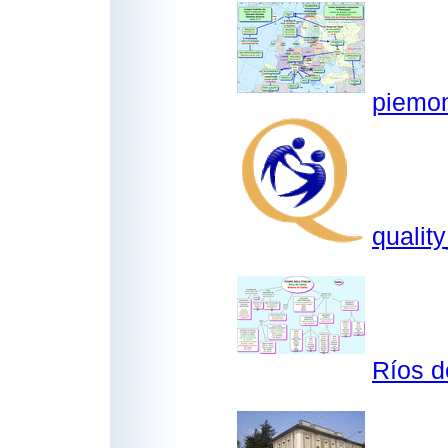
piemo
quality
Ríos d