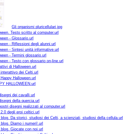
Gli organismi pluricellulari.jpg
een. Testo scritto al computer.url
een - Glossario.url
een - Riflessioni degli alunni.url
een - Sintesi unità informative.url
een - Termini glossario.url
een - Testo con glossario on-line.url
rattivi di Halloween.url
interattivo dei Celti.url
i Happy Halloween.url
APPY HALLOWEEN.url
isegni dei cavalli.url
isegni della quercia.url
ostri disegni realizzati al computer.url
.0 degli eroi celtici.url
 blog. Da storici, studiosi dei Celti, a scienziati, studiosi della cellula.url
l blog. Diamo i numeri!.url
l blog. Giocate con noi.url