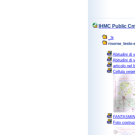
IHMC Public Cm
_3t
risorse_testo-
Abitudini di 
Abitudini di v
articolo nel b
Cellula veget
FANTASMINO
Foto costruzi