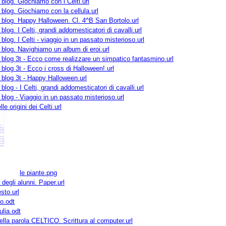
l blog. Giochiamo con i Celti.url
l blog. Giochiamo con la cellula.url
el blog. Happy Halloween. Cl. 4^B San Bortolo.url
l blog. I Celti, grandi addomesticatori di cavalli.url
l blog. I Celti - viaggio in un passato misterioso.url
l blog. Navighiamo un album di eroi.url
el blog 3t - Ecco come realizzare un simpatico fantasmino.url
l blog 3t - Ecco i cross di Halloween!.url
l blog 3t - Happy Halloween.url
l blog - I Celti, grandi addomesticatori di cavalli.url
l blog - Viaggio in un passato misterioso.url
e origini dei Celti.url
le piante.png
i degli alunni. Paper.url
sto.url
to.odt
ulia.odt
della parola CELTICO. Scrittura al computer.url