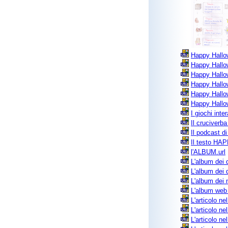
Happy Hallow
Happy Hallow
Happy Hallow
Happy Hallow
Happy Hallow
Happy Hallow
I giochi inte
Il cruciverba 
Il podcast d
Il testo H
l'ALBUM.url
L'album dei d
L'album dei d
L'album dei n
L'album web 2
L'articolo nel
L'articolo ne
L'articolo ne