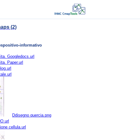
aps (2)
espositivo-informativo
vita. Googledocs.url
ita. Paper.url
log.url
ale.url
Ddisegno quercia.png
.url
one cellula.url