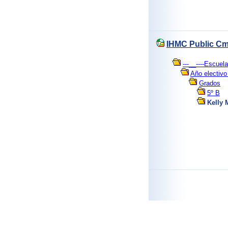
IHMC Public Cm
---__----Escue
Año electivo
Grados
5º B
Kelly 