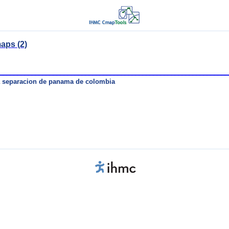
aps (2)
________________________________________________________________
 separacion de panama de colombia