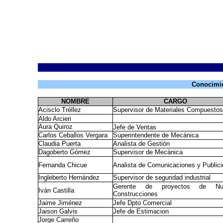
Conocimie
NOMBRE
CARGO
Acisclo Tréllez
Supervisor de Materiales Compuestos
Aldo Arcieri
Aura Quiroz
Jefe de Ventas
Carlos Ceballos Vergara
Superintendente de Mecánica
Claudia Puerta
Analista de Gestión
Dagoberto Gómez
Supervisor de Mecánica
Fernanda Chicue
Analista de Comunicaciones y Public
Ingleberto Hernández
Supervisor de seguridad industrial
Gerente de proyectos de Nu
Iván Castilla
Construcciones
Jaime Jiménez
Jefe Dpto Comercial
Jaison Galvis
Jefe de Estimacion
Jorge Carreño