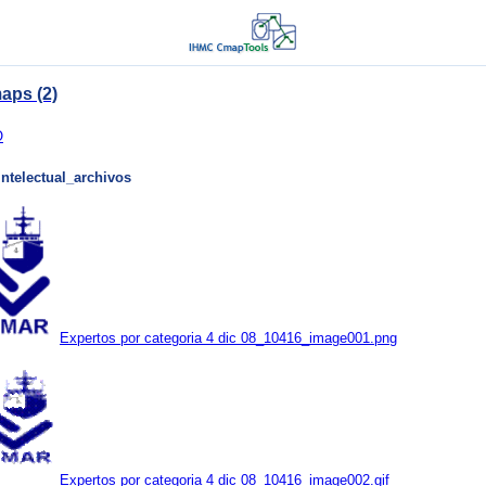
aps (2)
O
ntelectual_archivos
Expertos por categoria 4 dic 08_10416_image001.png
Expertos por categoria 4 dic 08_10416_image002.gif