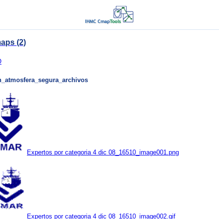
aps (2)
O
on_atmosfera_segura_archivos
Expertos por categoria 4 dic 08_16510_image001.png
Expertos por categoria 4 dic 08_16510_image002.gif