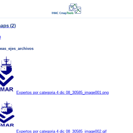
aps (2)
O
neas_ejes_archivos
Expertos por categoria 4 dic 08_30585_image001.png
Expertos por categoria 4 dic 08_30585_image002.gif