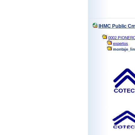
IHMC Public Cm
0002.PIONER
expertos
montaje_li