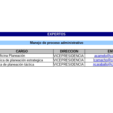
EXPERTOS
Manejo de proceso administrativo
CARGO
DIRECCION
EM
ficina Planeación
acamelo@co
VICEPRESIDENCIA
lcamacho@c
tica de planeación estrategica
VICEPRESIDENCIA
ncaraballo@
ta de planeación táctica
VICEPRESIDENCIA