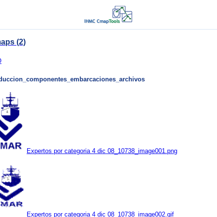
aps (2)
O
duccion_componentes_embarcaciones_archivos
Expertos por categoria 4 dic 08_10738_image001.png
Expertos por categoria 4 dic 08_10738_image002.gif