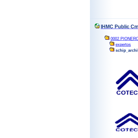
IHMC Public Cm
0002.PIONER
expertos
schip_arch