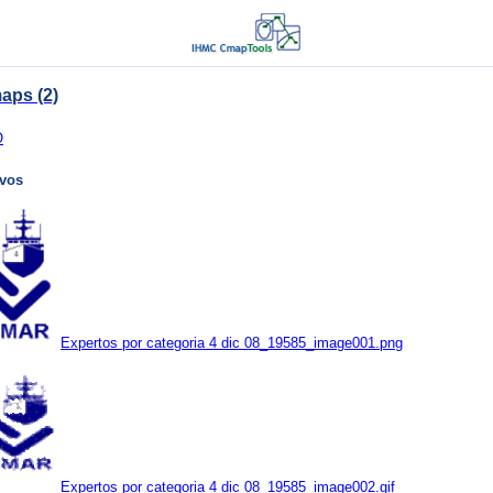
aps (2)
O
ivos
Expertos por categoria 4 dic 08_19585_image001.png
Expertos por categoria 4 dic 08_19585_image002.gif