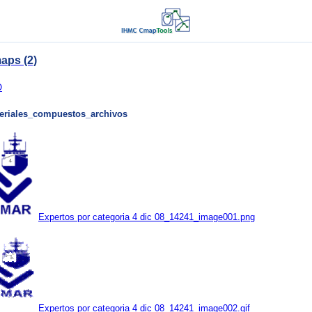
aps (2)
O
eriales_compuestos_archivos
Expertos por categoria 4 dic 08_14241_image001.png
Expertos por categoria 4 dic 08_14241_image002.gif