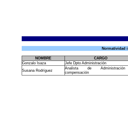
Normatividad i
NOMBRE
CARGO
Gonzalo Isaza
Jefe Dpto Administración
Analista de Administraci
Susana Rodríguez
compensación