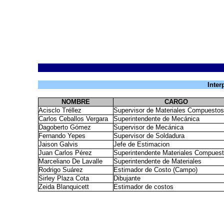
Inter
NOMBRE
CARGO
Acisclo Tréllez
Supervisor de Materiales Compuestos
Carlos Ceballos Vergara
Superintendente de Mecánica
Dagoberto Gómez
Supervisor de Mecánica
Fernando Yepes
Supervisor de Soldadura
Jaison Galvis
Jefe de Estimacion
Juan Carlos Pérez
Superintendente Materiales Compues
Marceliano De Lavalle
Superintendente de Materiales
Rodrigo Suárez
Estimador de Costo (Campo)
Sirley Plaza Cota
Dibujante
Zeida Blanquicett
Estimador de costos