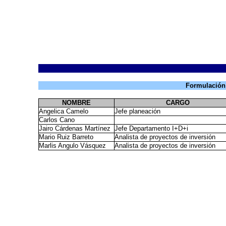
Formulación 
NOMBRE
CARGO
Angelica Camelo
Jefe planeación
Carlos Cano
Jairo Cárdenas Martínez
Jefe Departamento I+D+i
Mario Ruiz Barreto
Analista de proyectos de inversión
Marlis Angulo Vásquez
Analista de proyectos de inversión