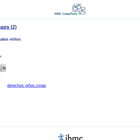
aps (2)
sales niños
derechos niños.cmap