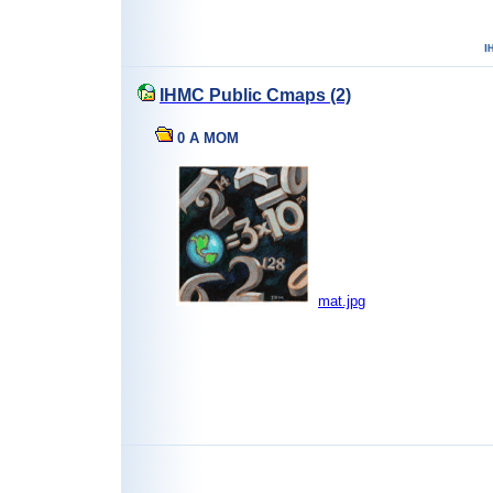
IHMC Public Cmaps (2)
0 A MOM
mat.jpg