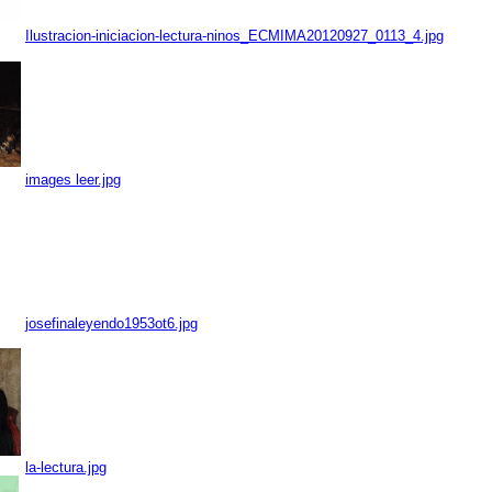
Ilustracion-iniciacion-lectura-ninos_ECMIMA20120927_0113_4.jpg
images leer.jpg
josefinaleyendo1953ot6.jpg
la-lectura.jpg