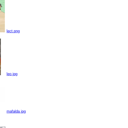
lect.png
leo.jpg
mafalda.jpg