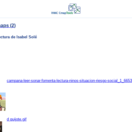
aps (2)
ectura de Isabel Solé
campana-leer-sonar-fomenta-lectura-ninos-situacion-riesgo-social_1_6653
d quijote.gif