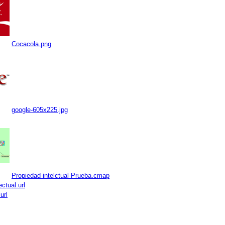
Cocacola.png
google-605x225.jpg
Propiedad intelctual Prueba.cmap
ctual.url
url