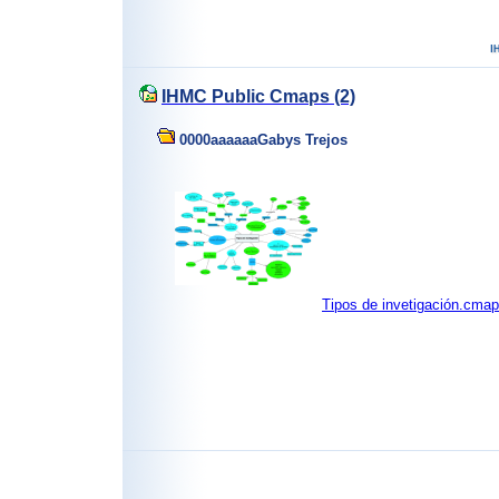
IHMC Public Cmaps (2)
0000aaaaaaGabys Trejos
Tipos de invetigación.cmap