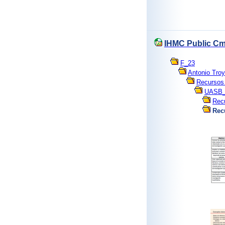
IHMC Public Cm
F_23
Antonio Tro
Recursos 
UASB
Recu
Rec