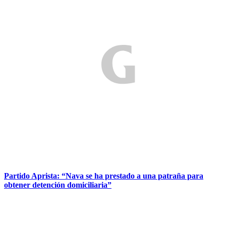
Partido Aprista: “Nava se ha prestado a una patraña para
obtener detención domiciliaria”