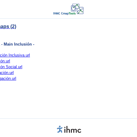
aps (2)
- Main Inclusión -
ión Inclusiva.url
ón.url
ón Social.url
ción.url
ación.url