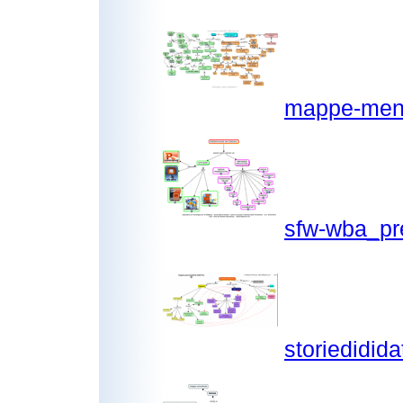
mappe-ment
sfw-wba_pr
storiedidid