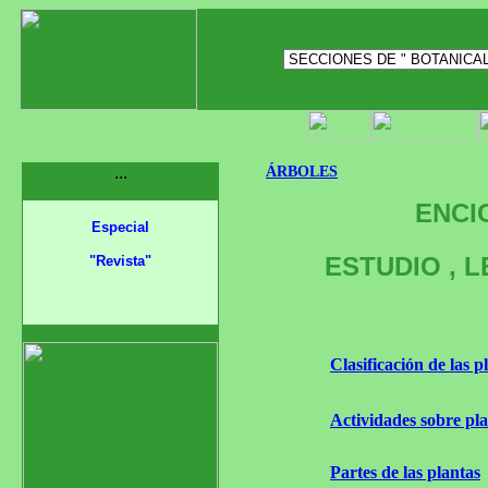
...
ÁRBOLES
ENCI
Especial
ESTUDIO , 
"Revista"
Clasificación de las p
Actividades sobre pl
Partes de las plantas