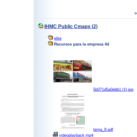
IHMC Public Cmaps (2)
elite
Recursos para la empresa 4d
5b071d5a0ebb1 (1).jpg
tema_8.pdf
videoplayback.mp4