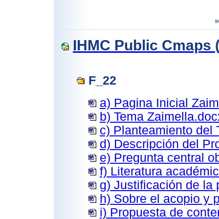
IHMC Public Cmaps (
F_22
a) Pagina Inicial Zai
b) Tema Zaimella.doc
c) Planteamiento del
d) Descripción del P
e) Pregunta central o
f) Literatura académi
g) Justificación de la
h) Sobre el acopio y
i) Propuesta de cont