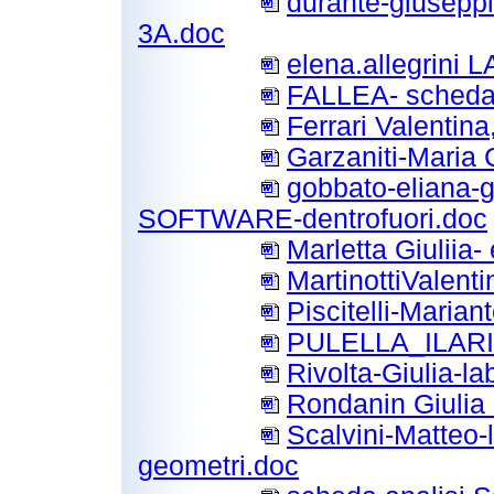
durante-giusepp
3A.doc
elena.allegrini 
FALLEA- scheda 
Ferrari Valentin
Garzaniti-Maria 
gobbato-eliana-g
SOFTWARE-dentrofuori.doc
Marletta Giuliia
MartinottiValent
Piscitelli-Maria
PULELLA_ILARI
Rivolta-Giulia-l
Rondanin Giulia
Scalvini-Matteo
geometri.doc