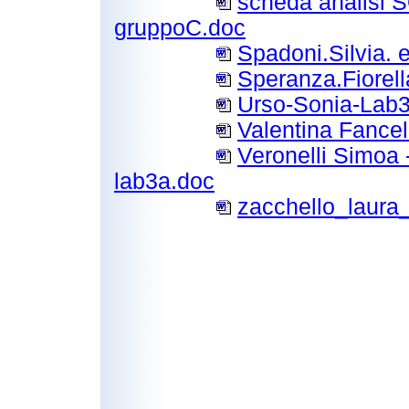
scheda analisi
gruppoC.doc
Spadoni.Silvia. 
Speranza.Fiorel
Urso-Sonia-Lab
Valentina Fancel
Veronelli Simoa
lab3a.doc
zacchello_laura