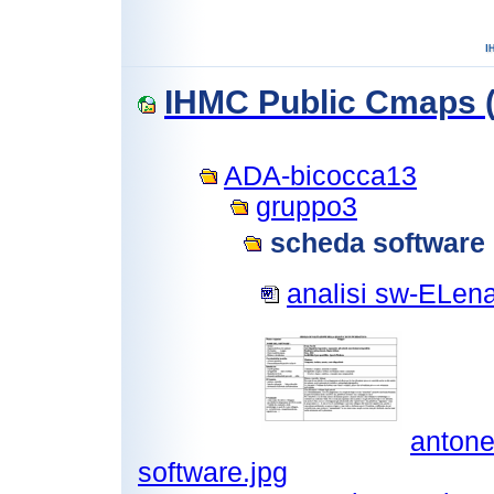
IHMC Public Cmaps (
ADA-bicocca13
gruppo3
scheda software
analisi sw-ELen
antone
software.jpg