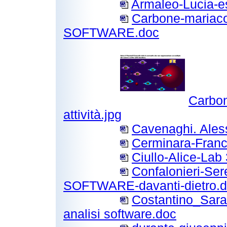
Armaleo-Lucia-e
Carbone-mariaco
SOFTWARE.doc
Carbon
attività.jpg
Cavenaghi. Aless
Cerminara-Franc
Ciullo-Alice-Lab
Confalonieri-Ser
SOFTWARE-davanti-dietro.
Costantino_Sar
analisi software.doc